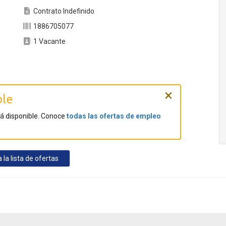
Contrato Indefinido
1886705077
1 Vacante
×
ble
tá disponible. Conoce
todas las ofertas de empleo
 la lista de ofertas