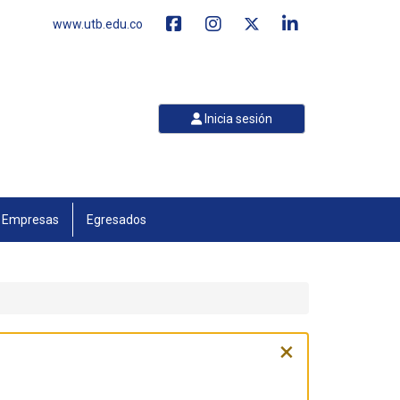
www.utb.edu.co
Inicia sesión
Empresas
Egresados
×