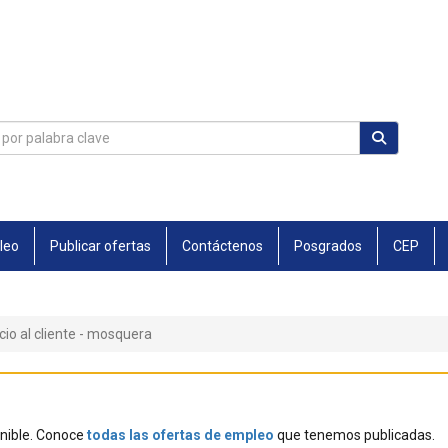
leo
Publicar ofertas
Contáctenos
Posgrados
CEP
cio al cliente - mosquera
onible. Conoce
todas las ofertas de empleo
que tenemos publicadas.